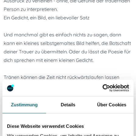
Ausdruck zu verleihen - ohne, die Gefühle der trauernden 
Person zu interpretieren.
Ein Gedicht, ein Bild, ein liebevoller Satz
Und manchmal gibt es einfach nichts zu sagen, dann 
kann ein kleines selbstgemaltes Bild helfen, die Botschaft 
deiner Trauer zu übermitteln. Oder du lässt die Poesie für 
dich sprechen mit einem kleinen Gedicht. 

Tränen können die Zeit nicht rückwärtslaufen lassen

Ein Kuss, die Narben nicht heilt 

Das Herz einsam und verlassen

So denk ich an - was war - was wird

Zustimmung
Details
Über Cookies
Und mein Gedanke bei dir verweilt
Diese Webseite verwendet Cookies
Wir verwenden Cookies, um Inhalte und Anzeigen zu