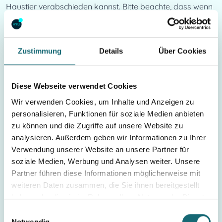
Haustier verabschieden kannst. Bitte beachte, dass wenn 
das Tier zu Hause gestorben ist, nach 24-48 Stunden der 
Verwesungsprozess eintritt.
Zustimmung
Details
Über Cookies
Du kannst es einfach beim Tierarzt lassen. Dann wird das 
Tier verbrannt.
Diese Webseite verwendet Cookies
Du kannst dein Tier einäschern lassen im 
Wir verwenden Cookies, um Inhalte und Anzeigen zu
Tierkrematorium. Hier kannst du zwischen einer 
personalisieren, Funktionen für soziale Medien anbieten
günstigeren Gruppeneinäscherung oder einer 
zu können und die Zugriffe auf unsere Website zu
Einzeleinäscherung wählen. Bei der Gruppeneinäscherung 
analysieren. Außerdem geben wir Informationen zu Ihrer
wird die Asche in der Regel im Anschluss auf der 
Verwendung unserer Website an unsere Partner für
hauseigenen „Streuwiese“ des Krematoriums verstreut. 
soziale Medien, Werbung und Analysen weiter. Unsere
Bei einer Einzeleinäscherung kannst du die Asche deines 
Partner führen diese Informationen möglicherweise mit
weiteren Daten zusammen, die Sie ihnen bereitgestellt
Haustieres zurückbekommen und diese zB. auf dem 
haben oder die sie im Rahmen Ihrer Nutzung der Dienste
Tierfriedhof beisetzen. Du kannst die Asche dann aber 
gesammelt haben.
Einwilligungsauswahl
auch mit nach Hause nehmen. Hierfür gibt eine Vielzahl 
Notwendig