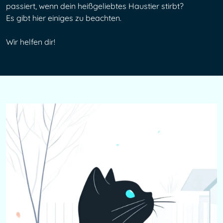
passiert, wenn dein heißgeliebtes Haustier stirbt? 
Es gibt hier einiges zu beachten.
Wir helfen dir!