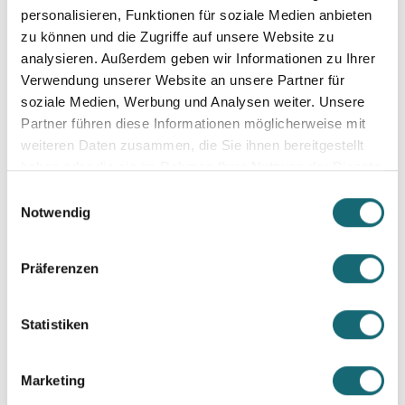
personalisieren, Funktionen für soziale Medien anbieten
Vorsorge
zu können und die Zugriffe auf unsere Website zu
Leben
analysieren. Außerdem geben wir Informationen zu Ihrer
Trauer
Verwendung unserer Website an unsere Partner für
Trauerbewältigung mit Hypnose
soziale Medien, Werbung und Analysen weiter. Unsere
- Dein Weg zu innerer Ruhe
Partner führen diese Informationen möglicherweise mit
weiteren Daten zusammen, die Sie ihnen bereitgestellt
weiterlesen
haben oder die sie im Rahmen Ihrer Nutzung der Dienste
gesammelt haben.
Einwilligungsauswahl
Notwendig
Präferenzen
Statistiken
Marketing
Allgemein