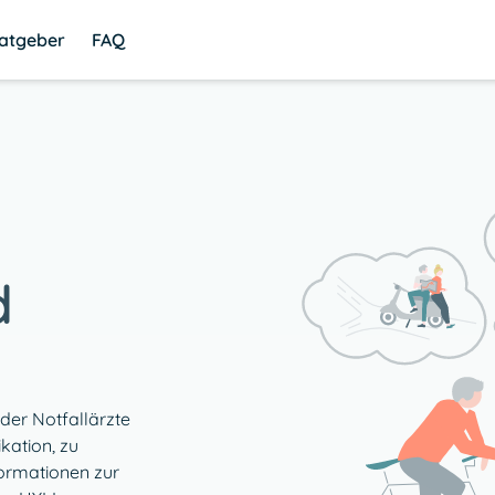
atgeber
FAQ
d
er Notfallärzte 
ation, zu 
ormationen zur 