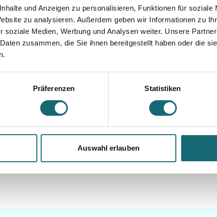
nhalte und Anzeigen zu personalisieren, Funktionen für soziale
Website zu analysieren. Außerdem geben wir Informationen zu I
r soziale Medien, Werbung und Analysen weiter. Unsere Partner
 Daten zusammen, die Sie ihnen bereitgestellt haben oder die s
Wie genau funktioniert de
n.
Klicke auf die Notfallzugriffslasche am rechten Bildschir
Präferenzen
Statistiken
Gib deinen Zugriffscode von der HYLI-Notfallkarte in die E
Anschließend kannst du alle freigegebenen Dokumente un
Alternativ kannst du einfach den QR-Code scannen.
Auswahl erlauben
Anmelden und Notfallzugang sichern