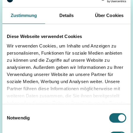
Zustimmung
Details
Über Cookies
Bestattung
Diese Webseite verwendet Cookies
Nachlass
Wir verwenden Cookies, um Inhalte und Anzeigen zu
Sterbegeldversicherung:
personalisieren, Funktionen für soziale Medien anbieten
Warum sie vor hohen
zu können und die Zugriffe auf unsere Website zu
Bestattungskosten
analysieren. Außerdem geben wir Informationen zu Ihrer
schützt
Verwendung unserer Website an unsere Partner für
soziale Medien, Werbung und Analysen weiter. Unsere
weiterlesen
Partner führen diese Informationen möglicherweise mit
weiteren Daten zusammen, die Sie ihnen bereitgestellt
haben oder die sie im Rahmen Ihrer Nutzung der Dienste
gesammelt haben.
Einwilligungsauswahl
Notwendig