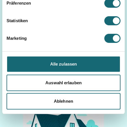
Präferenzen
Statistiken
Marketing
Nachlass
Familie
Erbschleicher – Wie du
dich vor Betrug beim
Alle zulassen
Erbe schützt
weiterlesen
Auswahl erlauben
Ablehnen