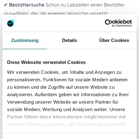
✔ 
Bestattersuche
 Schon zu Lebzeiten einen Bestatter 
auswählen, der die eigenen Wünsche umsetzt

✔ 
Individuelle Planung
 Von der Einladungsliste bis zur 
Blumenauswahl – alles kann vorab festgelegt werden

✔ 
Digitale Verwaltung
 Alle wichtigen Dokumente und 
Zustimmung
Details
Über Cookies
Wünsche sicher hinterlegen
Mit HYLI behalten Nutzer die Kontrolle über ihre 
Diese Webseite verwendet Cookies
Bestattung, einfach, sicher und digital.
Wir verwenden Cookies, um Inhalte und Anzeigen zu
Das HYLI-Wohnzimmer – digital, nahbar, persönlich
personalisieren, Funktionen für soziale Medien anbieten
Zum Auftakt sprechen wir mit Peter Berg von Friedrich 
zu können und die Zugriffe auf unsere Website zu
Berg Bestattungen. 

analysieren. Außerdem geben wir Informationen zu Ihrer
Er übernahm das Familienunternehmen bereits mit 22 
Verwendung unserer Website an unsere Partner für
Jahren und führt es seither mit viel Erfahrung und 
soziale Medien, Werbung und Analysen weiter. Unsere
Partner führen diese Informationen möglicherweise mit
Einfühlungsvermögen.

weiteren Daten zusammen, die Sie ihnen bereitgestellt
haben oder die sie im Rahmen Ihrer Nutzung der Dienste