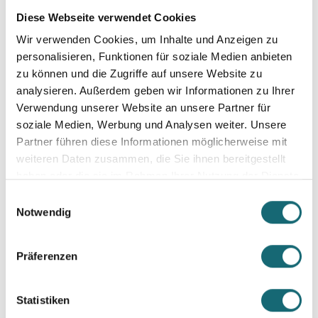
verschiedene Formen der Sterbehilfe, die in den einzelnen 
Diese Webseite verwendet Cookies
Ländern und Rechtssystemen unterschiedlich 
Wir verwenden Cookies, um Inhalte und Anzeigen zu
gehandhabt werden.
personalisieren, Funktionen für soziale Medien anbieten
zu können und die Zugriffe auf unsere Website zu
In Deutschland gibt es vier verschiedene Formen der 
analysieren. Außerdem geben wir Informationen zu Ihrer
Sterbehilfe: aktive, passive und indirekte Sterbehilfe sowie 
Verwendung unserer Website an unsere Partner für
soziale Medien, Werbung und Analysen weiter. Unsere
Beihilfe zur Selbsttötung. 
Hier 
erfährst du mehr darüber 
Partner führen diese Informationen möglicherweise mit
und wie es in anderen Ländern aussieht.
weiteren Daten zusammen, die Sie ihnen bereitgestellt
haben oder die sie im Rahmen Ihrer Nutzung der Dienste
Während einige Ländern bestimmte Formen der 
gesammelt haben.
Einwilligungsauswahl
Sterbehilfe Legalisiert haben, ist sie in anderen Ländern 
Notwendig
streng verboten. Diese unterschiede spiegeln die 
unterschiedlichen moralischen und ethischen 
Präferenzen
Überzeugungen in der Gesellschaft wider.
Statistiken
Die Diskussion über die verschiedenen Formen der 