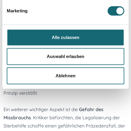
Sterbehilfe ist komplex und vielschichtig. Sie berührt 
Marketing
Fragen der Autonomie, der Menschenwürde, der 
Palliativmedizin und der Medizinethik.
Kritik - Gegenargumente und Bedenken gegen Sterbehilfe
Alle zulassen
Eines der wichtigsten Gegenargumente betrifft den 
Auswahl erlauben
Schutz des menschlichen Lebens
. Die Gegner der 
Sterbehilfe argumentieren, dass das Leben ein hohes Gut 
Ablehnen
ist, das geschützt werden muss, und dass die aktive 
Beendigung des Lebens eines Menschen gegen dieses 
Prinzip verstößt.
Ein weiterer wichtiger Aspekt ist die 
Gefahr des 
Missbrauchs
. Kritiker befürchten, die Legalisierung der 
Sterbehilfe schaffe einen gefährlichen Präzedenzfall, der 