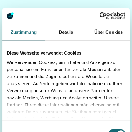
Zustimmung
Details
Über Cookies
Diese Webseite verwendet Cookies
Wir verwenden Cookies, um Inhalte und Anzeigen zu
personalisieren, Funktionen für soziale Medien anbieten
Bestattung
zu können und die Zugriffe auf unsere Website zu
Allgemein
analysieren. Außerdem geben wir Informationen zu Ihrer
Angehörige müssen auch
Verwendung unserer Website an unsere Partner für
soziale Medien, Werbung und Analysen weiter. Unsere
als Nichterben die
Partner führen diese Informationen möglicherweise mit
Bestattung zahlen
weiteren Daten zusammen, die Sie ihnen bereitgestellt
weiterlesen
haben oder die sie im Rahmen Ihrer Nutzung der Dienste
gesammelt haben.
Einwilligungsauswahl